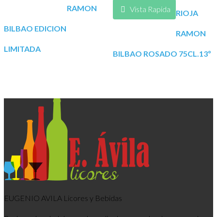
RAMON
Vista Rapida
RIOJA
BILBAO EDICION
RAMON
LIMITADA
BILBAO ROSADO 75CL.13º
EUGENIO AVILA Licores y Bebidas