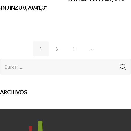
IN JINZU 0,70/41,3º
1
2
3
→
ARCHIVOS