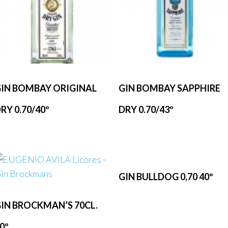
IN BOMBAY ORIGINAL
GIN BOMBAY SAPPHIRE
RY 0.70/40º
DRY 0.70/43º
GIN BULLDOG 0,70 40º
IN BROCKMAN’S 70CL.
0º