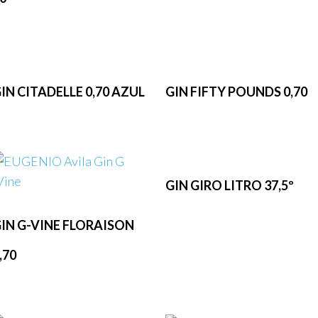
IN CITADELLE 0,70 AZUL
GIN FIFTY POUNDS 0,70
GIN GIRO LITRO 37,5º
IN G-VINE FLORAISON
,70