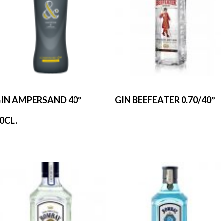
IN AMPERSAND 40º
GIN BEEFEATER 0.70/40º
0CL.