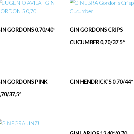
IN GORDONS 0.70/40º
GIN GORDONS CRIPS
CUCUMBER 0,70/37,5º
IN GORDONS PINK
GIN HENDRICK’S 0.70/44º
,70/37,5º
GIN LARIOS 12 40º/0,70