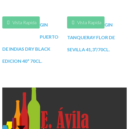
Vista Rapida
Vista Rapida
GIN
GIN
PUERTO
TANQUERAY FLOR DE
DE INDIAS DRY BLACK
SEVILLA 41,3º/70CL.
EDICION 40º 70CL.