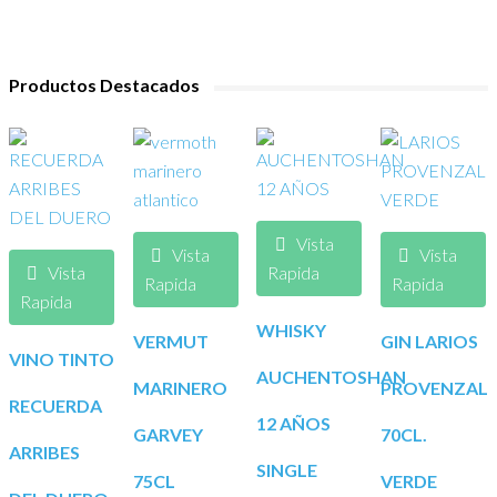
Productos Destacados
Vista
Vista
Vista
Vista
Rapida
Rapida
Rapida
Rapida
WHISKY
VERMUT
GIN LARIOS
VINO TINTO
AUCHENTOSHAN
MARINERO
PROVENZAL
RECUERDA
12 AÑOS
GARVEY
70CL.
ARRIBES
SINGLE
75CL
VERDE