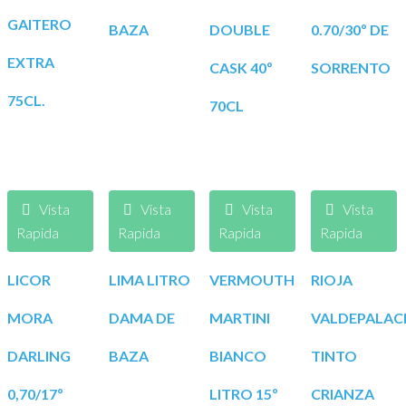
GAITERO
BAZA
DOUBLE
0.70/30º DE
EXTRA
CASK 40º
SORRENTO
75CL.
70CL
Vista
Vista
Vista
Vista
Rapida
Rapida
Rapida
Rapida
LICOR
LIMA LITRO
VERMOUTH
RIOJA
MORA
DAMA DE
MARTINI
VALDEPALAC
DARLING
BAZA
BIANCO
TINTO
0,70/17º
LITRO 15º
CRIANZA