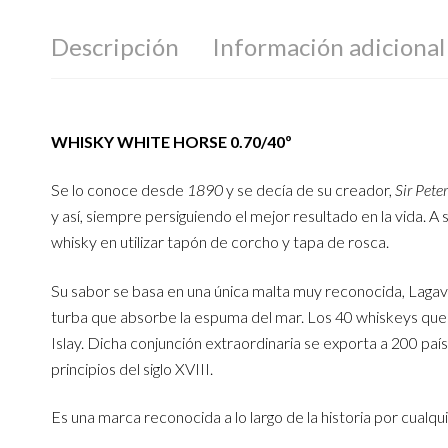
Descripción
Información adicional
WHISKY WHITE HORSE 0.70/40º
Se lo conoce desde
1890
y se decía de su creador,
Sir Pete
y así, siempre persiguiendo el mejor resultado en la vida. A
whisky en utilizar tapón de corcho y tapa de rosca.
Su sabor se basa en una única malta muy reconocida, Lagavul
turba que absorbe la espuma del mar. Los 40 whiskeys que u
Islay. Dicha conjunción extraordinaria se exporta a 200 p
principios del siglo XVIII.
Es una marca reconocida a lo largo de la historia por cualqu