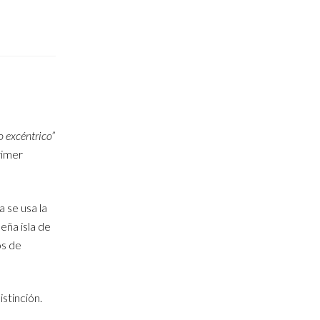
o excéntrico”
rimer
 se usa la
eña isla de
os de
stinción.