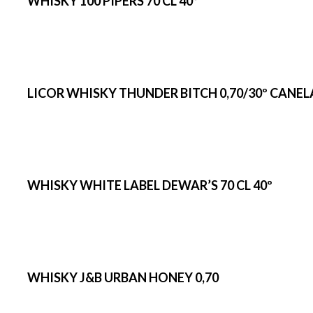
WHISKY 100 PIPERS 70 CL 40º
LICOR WHISKY THUNDER BITCH 0,70/30º CANEL
WHISKY WHITE LABEL DEWAR’S 70 CL 40º
WHISKY J&B URBAN HONEY 0,70