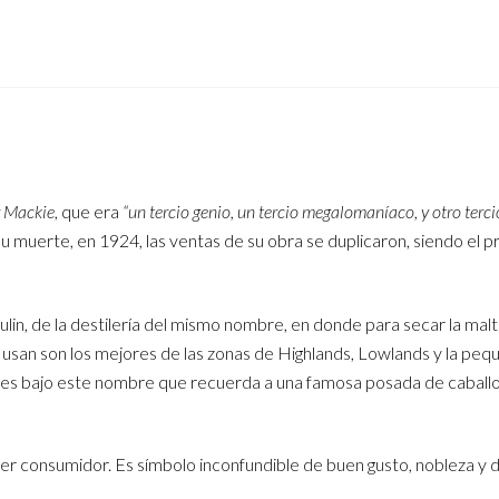
r Mackie
, que era
“un tercio genio, un tercio megalomaníaco, y otro terci
 su muerte, en 1924, las ventas de su obra se duplicaron, siendo el p
in, de la destilería del mismo nombre, en donde para secar la malta
san son los mejores de las zonas de Highlands, Lowlands y la pequ
aíses bajo este nombre que recuerda a una famosa posada de caball
ier consumidor. Es símbolo inconfundible de buen gusto, nobleza y di