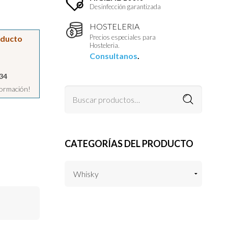
Desinfección garantizada
HOSTELERIA
Precios especiales para
oducto
Hosteleria.
Consultanos
.
34
formación!
CATEGORÍAS DEL PRODUCTO