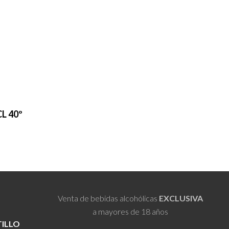
L 40º
Venta de bebidas alcohólicas
EXCLUSIVA
a mayores de 18 años
TILLO