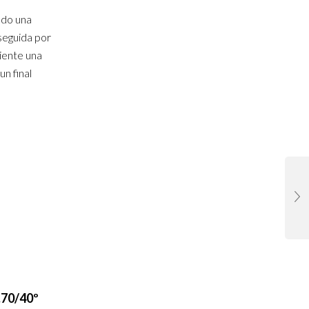
ndo una
seguida por
siente una
un final
70/40º