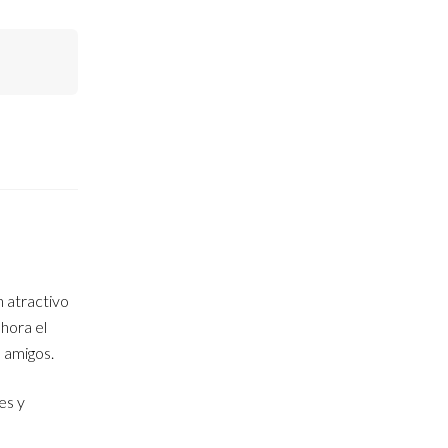
 atractivo
hora el
s amigos.
es y