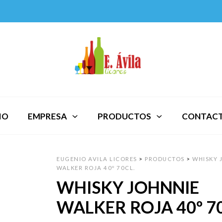
IO
EMPRESA
PRODUCTOS
CONTAC
EUGENIO AVILA LICORES
>
PRODUCTOS
>
WHISKY 
WALKER ROJA 40º 70CL.
WHISKY JOHNNIE
WALKER ROJA 40º 70