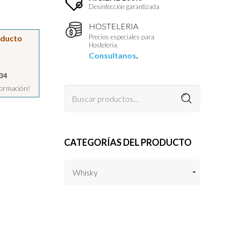
Desinfección garantizada
HOSTELERIA
Precios especiales para
oducto
Hosteleria.
Consultanos
.
34
formación!
CATEGORÍAS DEL PRODUCTO