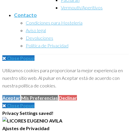
Vermouth/Aperitivos
Contacto
Condiciones para Hosteleria
Aviso legal
Devoluciones
Politica de Privacidad
Close Popup
Buscar
Utilizamos cookies para proporcionar la mejor experiencia en
923232162
Atención al Cliente
nuestro sitio web. Al pulsar en Aceptar está de acuerdo con
923 232162
Oficinas
C/ Medina, 31 37184
nuestra política de cookies.
SALAMANCA
info@licoreseugenioavila.com
Aceptar
Mis Preferencias
Declinar
Inicio
Close Popup
Empresa
Privacy Settings saved!
Quienes somos
Politica de Privacidad
Ajustes de Privacidad