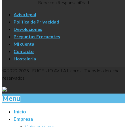
Bebe con Responsabilidad
Aviso legal
Politica de Privacidad
Devoluciones
Preguntas Frecuentes
Mi cuenta
Contacto
Hosteleria
© 2020-2025 - EUGENIO AVILA Licores - Todos los derechos
reservados
Menu
Inicio
Empresa
Quienes somos