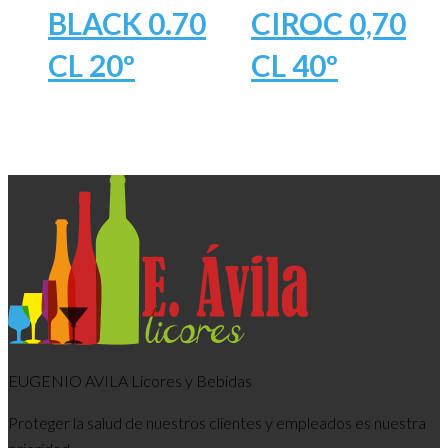
BLACK 0.70
CIROC 0,70
CL 20º
CL 40º
EUGENIO AVILA Licores y Bebidas
Proteger la salud de nuestros clientes y empleados es nuestra