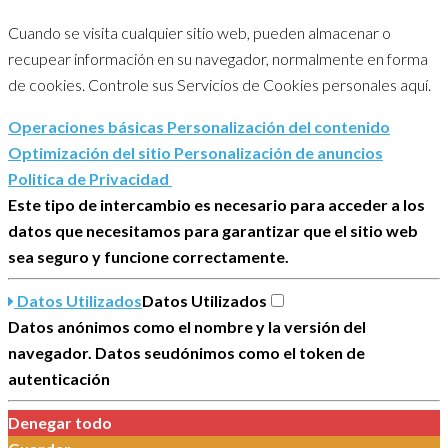
Aviso legal
Cuando se visita cualquier sitio web, pueden almacenar o
Condiciones de Uso
recupear información en su navegador, normalmente en forma
Contacto
de cookies. Controle sus Servicios de Cookies personales aquí.
Productos
Elemento del menú
Operaciones básicas
Personalización del contenido
Páginas de la Tienda
Optimización del sitio
Personalización de anuncios
Mi cuenta
Politica de Privacidad
Seguimiento de Pedidos
Este tipo de intercambio es necesario para acceder a los
Lista de Deseos
datos que necesitamos para garantizar que el sitio web
Preguntas Frecuentes
sea seguro y funcione correctamente.
Categorias
Datos Utilizados
Datos Utilizados
Ginebras
Datos anónimos como el nombre y la versión del
Whisky
navegador. Datos seudónimos como el token de
Vodka
autenticación
Ron
Vinos
Denegar todo
Brandy