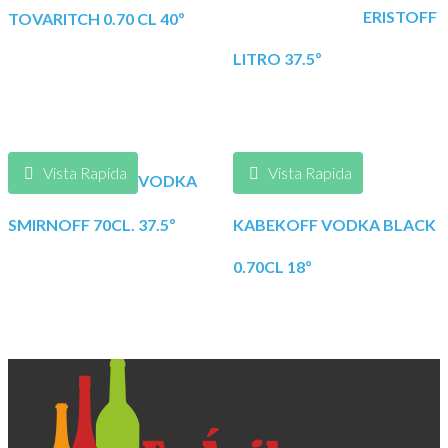
ERISTOFF
TOVARITCH 0.70 CL 40º
LITRO 37.5º
Vista Rapida
Vista Rapida
VODKA
SMIRNOFF 70CL. 37.5º
KABEKOFF VODKA BLACK
0.70CL 18º