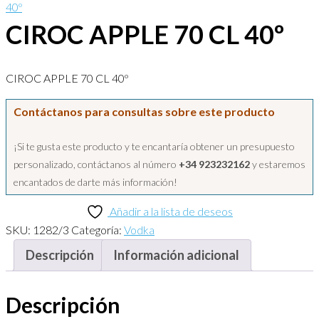
40º
CIROC APPLE 70 CL 40º
CIROC APPLE 70 CL 40º
Contáctanos para consultas sobre este producto
¡Si te gusta este producto y te encantaría obtener un presupuesto
personalizado, contáctanos al número
+34 923232162
y estaremos
encantados de darte más información!
Añadir a la lista de deseos
SKU:
1282/3
Categoría:
Vodka
Descripción
Información adicional
Descripción