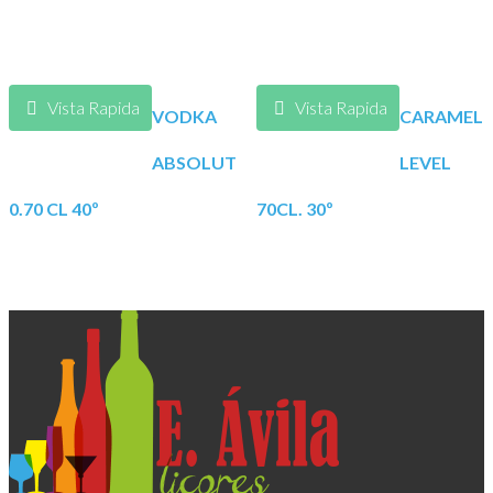
Vista Rapida
Vista Rapida
VODKA
CARAMEL
ABSOLUT
LEVEL
0.70 CL 40º
70CL. 30º