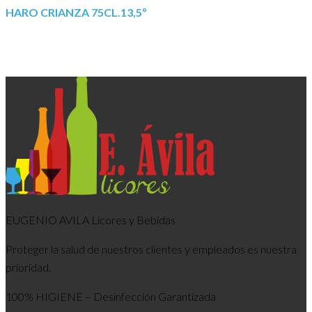
HARO CRIANZA 75CL.13,5º
EUGENIO AVILA Licores y Bebidas
Proteger la salud de nuestros clientes y empleados es nuestra
prioridad.
100% HIGIENE – Desinfección Garantizada