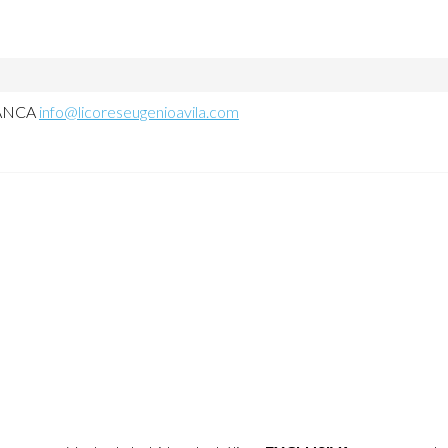
MANCA
info@licoreseugenioavila.com