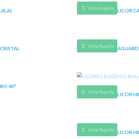
Vista Rapida
UILA)
LICOR CA
Vista Rapida
 CRISTAL
AGUARDI
RO 40º
Vista Rapida
LICOR HI
Vista Rapida
LICOR HI